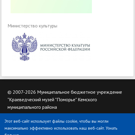
Министерство культуры
© 2007-2026 Муниципальное бюджетное учреждение
"Краеведческий музей "Поморье" Кемского
муниципального района
Этот веб-сайт использует файлы cookie, чтобы вы могли
Контакты
максимально эффективно использовать наш веб-сайт.
Узнать
186610, Республика Карелия, Кемский муниципальный