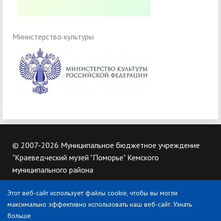
Министерство культуры
© 2007-2026 Муниципальное бюджетное учреждение
"Краеведческий музей "Поморье" Кемского
муниципального района
Этот веб-сайт использует файлы cookie, чтобы вы могли
Контакты
максимально эффективно использовать наш веб-сайт.
Узнать
186610, Республика Карелия, Кемский муниципальный
больше
округ, город Кемь, ул Вицупа, д. 12