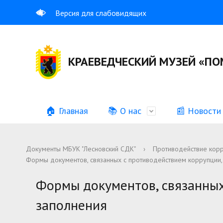
Версия для слабовидящих
КРАЕВЕДЧЕСКИЙ МУЗЕЙ «ПО
🏠 Главная
📚 О нас
📰 Новости
Общая информация
Учредительные документы
История
Информац
Документы МБУК "Лесновский СДК"
›
Противодействие кор
Формы документов, связанных с противодействием коррупции,
Вакансии
График р
Формы документов, связанных
Противодействие коррупции
Иная инф
заполнения