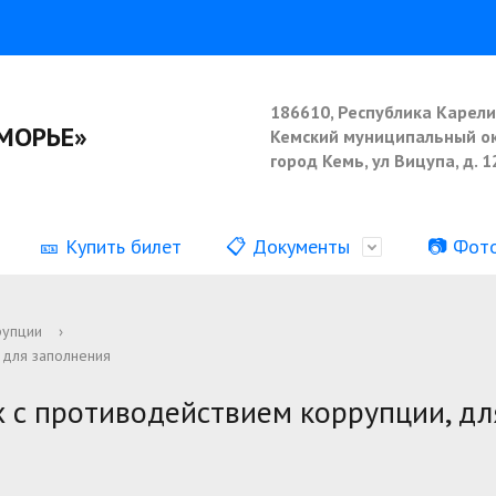
186610, Республика Карели
МОРЬЕ»
Кемский муниципальный ок
город Кемь, ул Вицупа, д. 1
🎫 Купить билет
📋 Документы
📷 Фот
ия о деятельности
Наши коллективы
Информация о выполнении
рупции
›
 для заполнения
муниципального задания
аботы
 с противодействием коррупции, дл
ормация