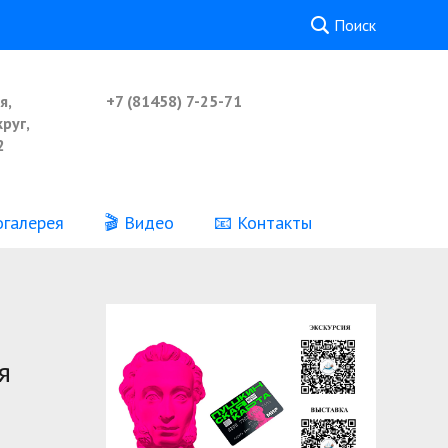
Поиск
я,
+7 (81458) 7-25-71
руг,
2
огалерея
🎬 Видео
📧 Контакты
Реквизиты
Независимая оценка качества
предоставления услуг
я